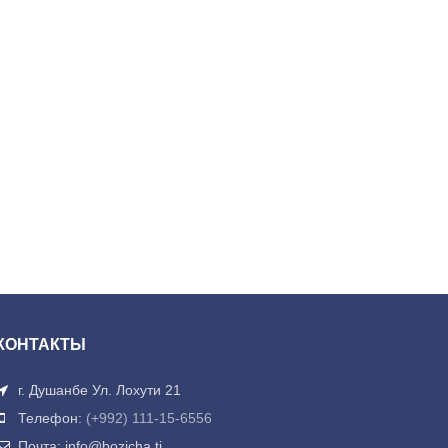
КОНТАКТЫ
г. Душанбе Ул. Лохути 21
Телефон:
(+992) 111-15-6556
Почта: info@bozicha.tj