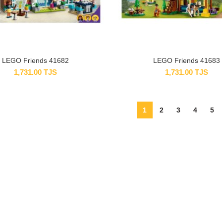
LEGO Friends 41682
LEGO Friends 41683
1,731.00
TJS
1,731.00
TJS
1
2
3
4
5