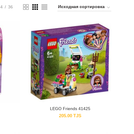
24
36
LEGO Friends 41425
205.00
TJS