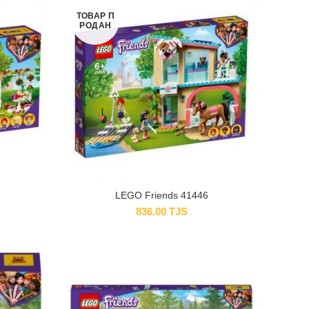
ТОВАР П
РОДАН
LEGO Friends 41446
836.00
TJS