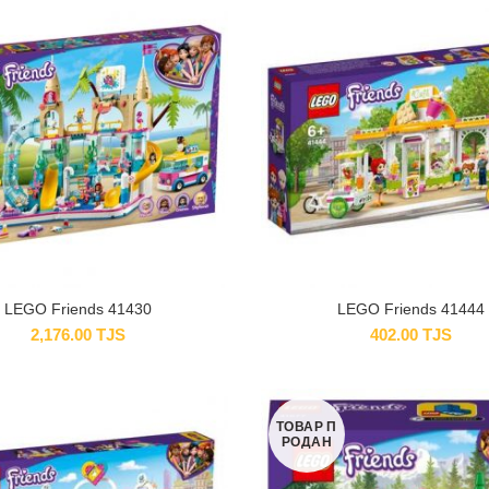
LEGO Friends 41430
LEGO Friends 41444
2,176.00
TJS
402.00
TJS
ТОВАР П
РОДАН