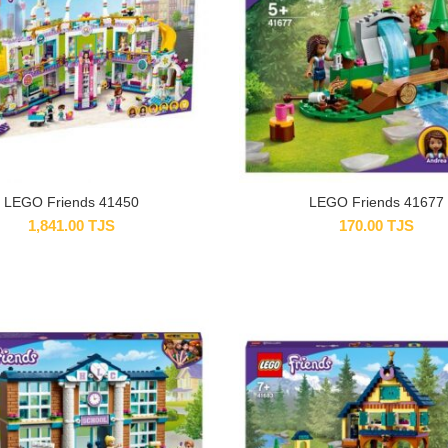
LEGO Friends 41450
LEGO Friends 41677
1,841.00
TJS
170.00
TJS