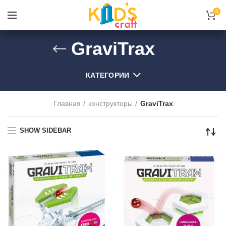
0
GraviTrax
КАТЕГОРИИ
Главная
конструкторы
GraviTrax
SHOW SIDEBAR