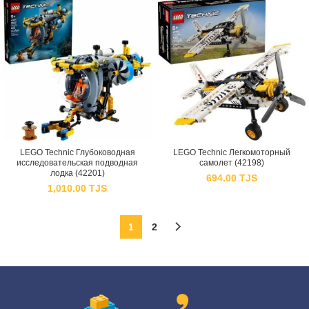
LEGO Technic Глубоководная
LEGO Technic Легкомоторный
исследовательская подводная
самолет (42198)
лодка (42201)
694.00
TJS
1,010.00
TJS
1
2