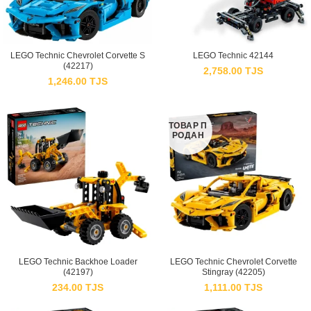
LEGO Technic Chevrolet Corvette S
LEGO Technic 42144
(42217)
2,758.00
TJS
1,246.00
TJS
ТОВАР П
РОДАН
LEGO Technic Backhoe Loader
LEGO Technic Chevrolet Corvette
(42197)
Stingray (42205)
234.00
TJS
1,111.00
TJS