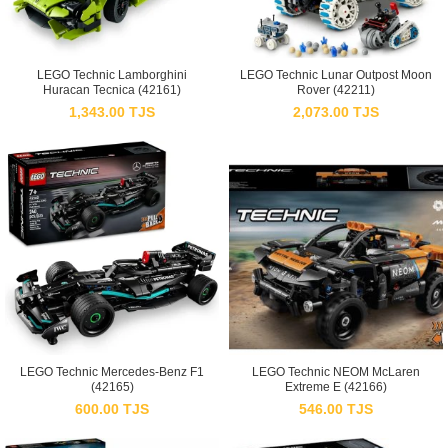
LEGO Technic Lamborghini
LEGO Technic Lunar Outpost Moon
Huracan Tecnica (42161)
Rover (42211)
1,343.00
TJS
2,073.00
TJS
LEGO Technic Mercedes-Benz F1
LEGO Technic NEOM McLaren
(42165)
Extreme E (42166)
600.00
TJS
546.00
TJS