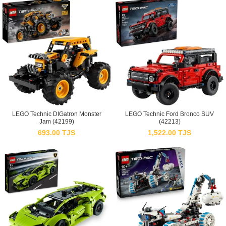
LEGO Technic DIGatron Monster
LEGO Technic Ford Bronco SUV
Jam (42199)
(42213)
693.00
TJS
1,522.00
TJS