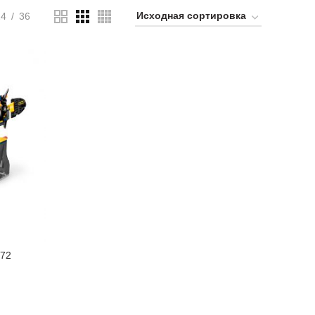
24
36
272