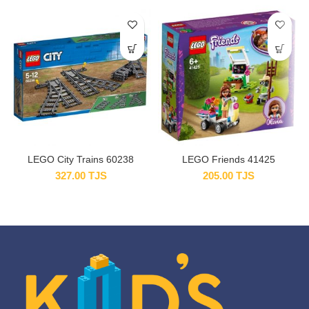
LEGO City Trains 60238
LEGO Friends 41425
327.00
TJS
205.00
TJS