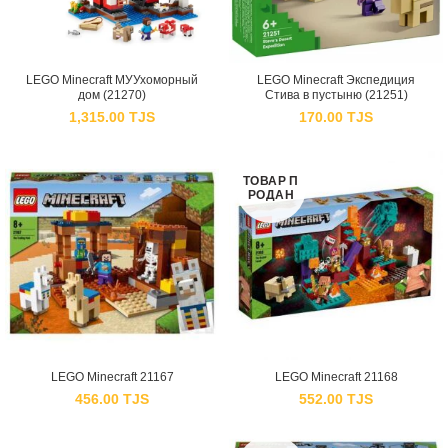
LEGO Minecraft МУУхоморный
LEGO Minecraft Экспедиция
дом (21270)
Стива в пустыню (21251)
1,315.00
TJS
170.00
TJS
ТОВАР П
РОДАН
LEGO Minecraft 21167
LEGO Minecraft 21168
456.00
TJS
552.00
TJS