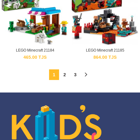
LEGO Minecraft 21184
LEGO Minecraft 21185
465.00
TJS
864.00
TJS
1
2
3