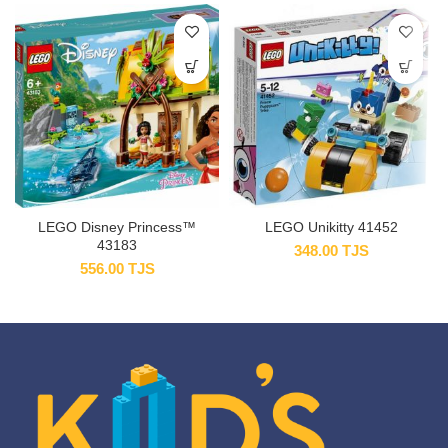
LEGO Disney Princess™
LEGO Unikitty 41452
43183
348.00
TJS
556.00
TJS