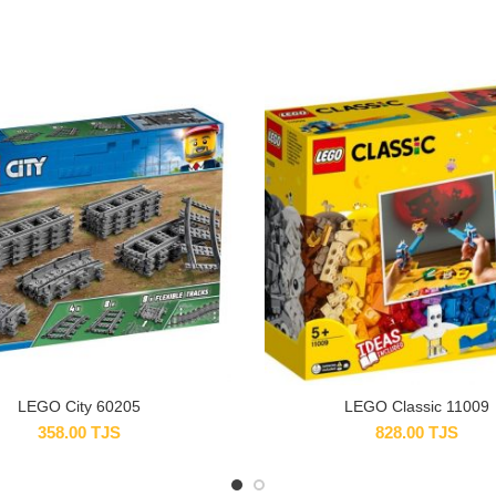
LEGO City 60205
LEGO Classic 11009
358.00
TJS
828.00
TJS