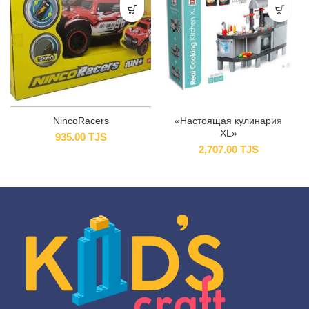
NincoRacers
«Настоящая кулинария
XL»
935.00
TJS
2,707.00
TJS