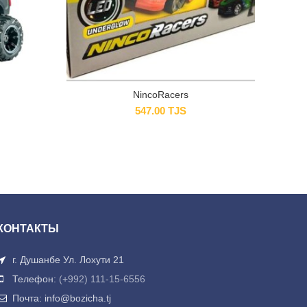
NincoRacers
547.00
TJS
КОНТАКТЫ
г. Душанбе Ул. Лохути 21
Телефон:
(+992) 111-15-6556
Почта: info@bozicha.tj