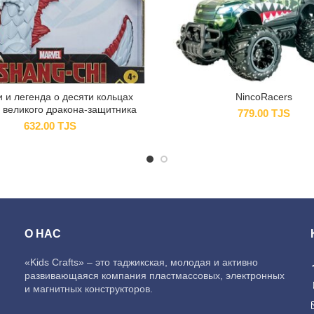
 и легенда о десяти кольцах
NincoRacers
 великого дракона-защитника
779.00
TJS
632.00
TJS
О НАС
«Kids Crafts» – это таджикская, молодая и активно
развивающаяся компания пластмассовых, электронных
и магнитных конструкторов.