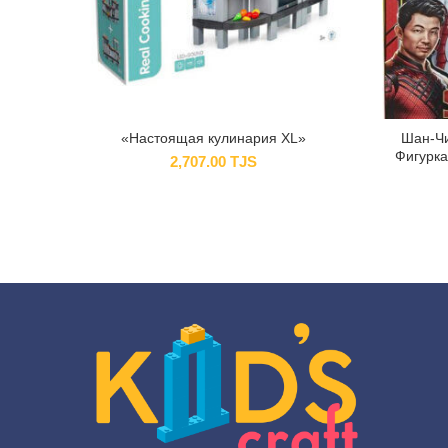
«Настоящая кулинария XL»
Шан-Чи
Фигурка
2,707.00
TJS