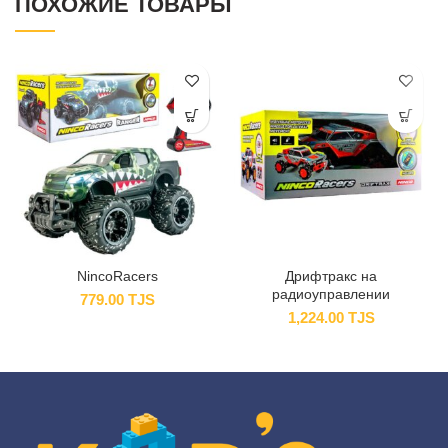
ПОХОЖИЕ ТОВАРЫ
NincoRacers
Дрифтракс на
радиоуправлении
779.00
TJS
1,224.00
TJS