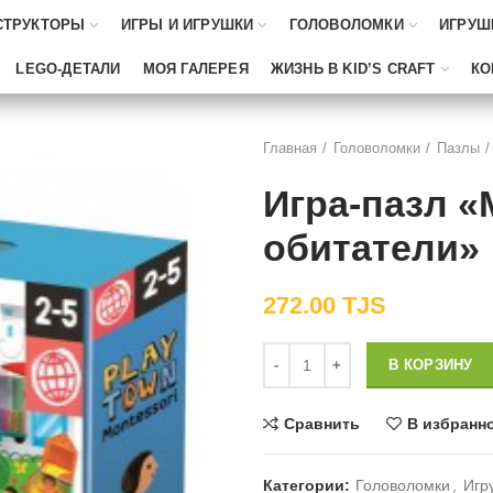
СТРУКТОРЫ
ИГРЫ И ИГРУШКИ
ГОЛОВОЛОМКИ
ИГРУШ
LEGO-ДЕТАЛИ
МОЯ ГАЛЕРЕЯ
ЖИЗНЬ В KID’S CRAFT
КО
Главная
Головоломки
Пазлы
Игра-пазл «
обитатели»
272.00
TJS
Количество
В КОРЗИНУ
Сравнить
В избранн
Категории:
Головоломки
,
Игр