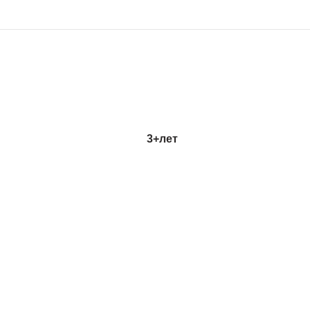
3+
лет