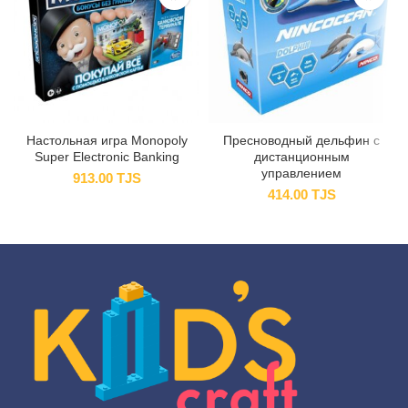
Настольная игра Monopoly
Пресноводный дельфин с
Super Electronic Banking
дистанционным
управлением
913.00
TJS
414.00
TJS