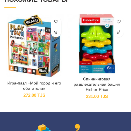
Спиннинговая
Игра-пазл «Мой город и его
развлекательная башня
обитатели»
Fisher-Price
272.00
TJS
231.00
TJS