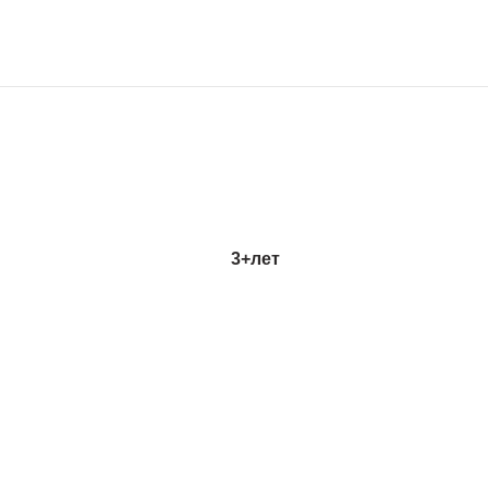
3+
лет