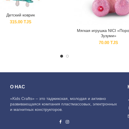
Детский коврик
315.00
TJS
Мягкая игрушка NICI «Пор
Зузуми»
70.00
TJS
О НАС
«Kids Crafts» – это таджикская, молодая и активно
развивающаяся компания пластмассовых, электронных
и магнитных конструкторов.