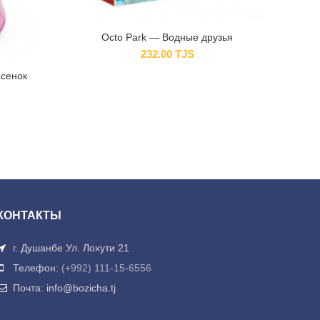
Octo Park — Водные друзья
232.00
TJS
осенок
КОНТАКТЫ
г. Душанбе Ул. Лохути 21
Телефон:
(+992) 111-15-6556
Почта: info@bozicha.tj