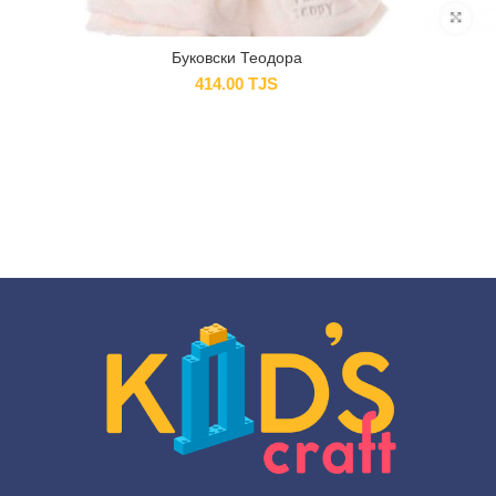
Буковски Теодора
414.00
TJS