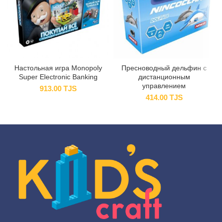
Настольная игра Monopoly
Пресноводный дельфин с
Super Electronic Banking
дистанционным
управлением
913.00
TJS
414.00
TJS