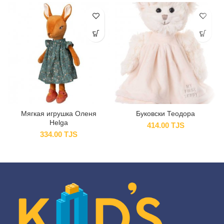
Мягкая игрушка Оленя
Буковски Теодора
Helga
414.00
TJS
334.00
TJS