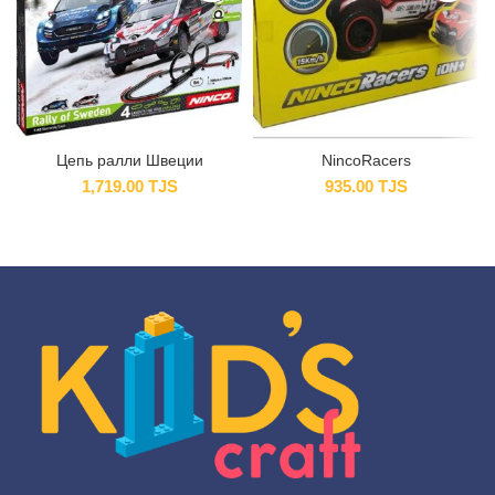
Цепь ралли Швеции
NincoRacers
1,719.00
TJS
935.00
TJS