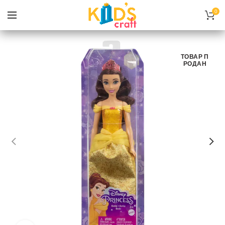
0
ТОВАР П
РОДАН