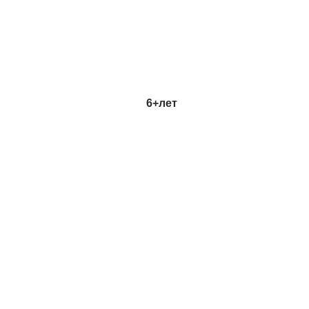
6+
лет