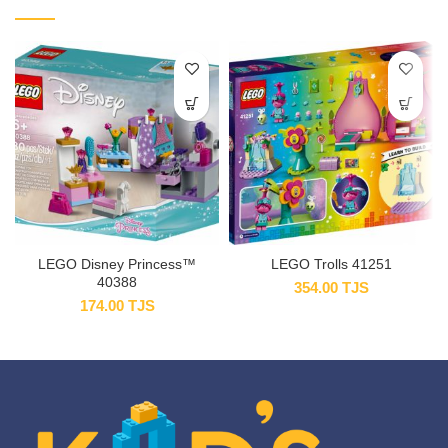
LEGO Disney Princess™
LEGO Trolls 41251
40388
354.00
TJS
174.00
TJS