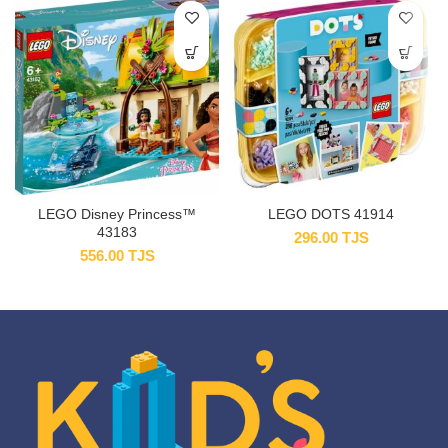
LEGO Disney Princess™
LEGO DOTS 41914
43183
296.00
TJS
556.00
TJS