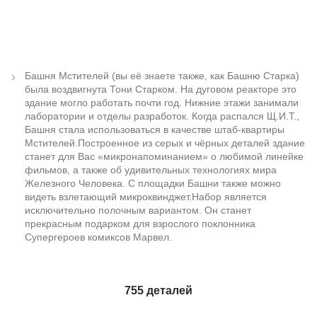
Башня Мстителей (вы её знаете также, как Башню Старка)
была воздвигнута Тони Старком. На дуговом реакторе это
здание могло работать почти год. Нижние этажи занимали
лаборатории и отделы разработок. Когда распался Щ.И.Т.,
Башня стала использоваться в качестве штаб-квартиры
Мстителей.Построенное из серых и чёрных деталей здание
станет для Вас «микронапоминанием» о любимой линейке
фильмов, а также об удивительных технологиях мира
Железного Человека. С площадки Башни также можно
видеть взлетающий микроквинджет.Набор является
исключительно полочным вариантом. Он станет
прекрасным подарком для взрослого поклонника
Супергероев комиксов Марвел.
755 деталей