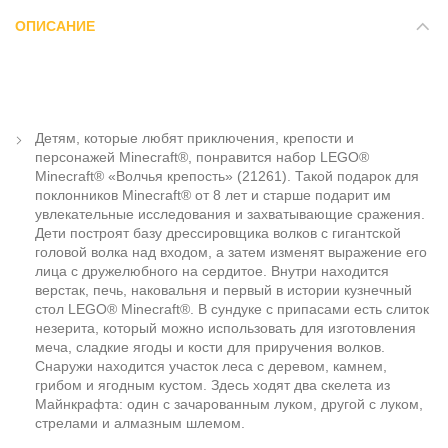
ОПИСАНИЕ
Детям, которые любят приключения, крепости и
персонажей Minecraft®, понравится набор LEGO®
Minecraft® «Волчья крепость» (21261). Такой подарок для
поклонников Minecraft® от 8 лет и старше подарит им
увлекательные исследования и захватывающие сражения.
Дети построят базу дрессировщика волков с гигантской
головой волка над входом, а затем изменят выражение его
лица с дружелюбного на сердитое. Внутри находится
верстак, печь, наковальня и первый в истории кузнечный
стол LEGO® Minecraft®. В сундуке с припасами есть слиток
незерита, который можно использовать для изготовления
меча, сладкие ягоды и кости для приручения волков.
Снаружи находится участок леса с деревом, камнем,
грибом и ягодным кустом. Здесь ходят два скелета из
Майнкрафта: один с зачарованным луком, другой с луком,
стрелами и алмазным шлемом.