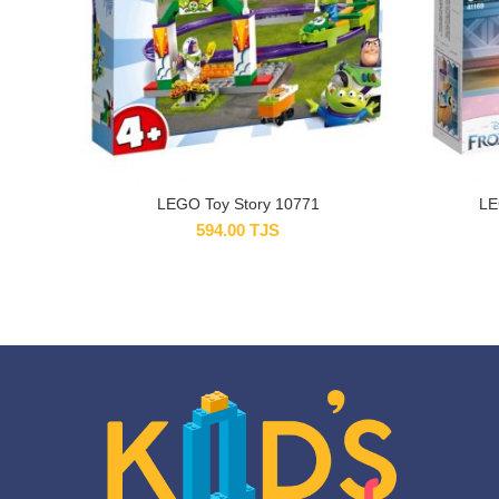
LEGO Toy Story 10771
LE
594.00
TJS