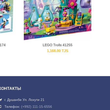
3174
LEGO Trolls 41255
1,168.00
TJS
КОНТАКТЫ
г. Душанбе Ул. Лохути 21
Телефон:
(+992) 111-15-6556