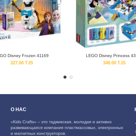
GO Disney Frozen 41169
LEGO Disney Princess 4
327.00
TJS
348.00
TJS
О НАС
«Kids Crafts» – это таджикская, молодая и активно
развивающаяся компания пластмассовых, электронных
и магнитных конструкторов.