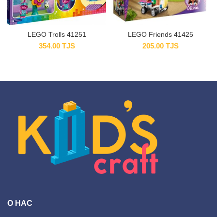
LEGO Trolls 41251
LEGO Friends 41425
354.00
TJS
205.00
TJS
О НАС