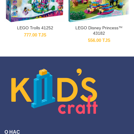
LEGO Trolls 41252
LEGO Disney Princess™
43182
777.00
TJS
556.00
TJS
О НАС