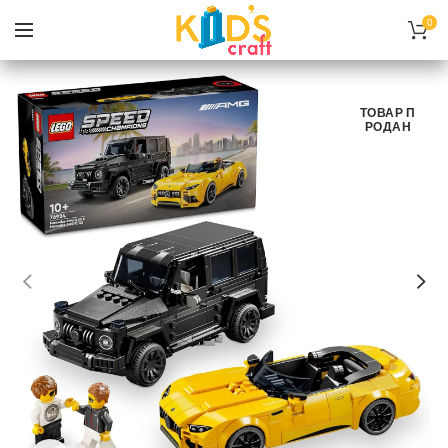
0
ТОВАР П
РОДАН