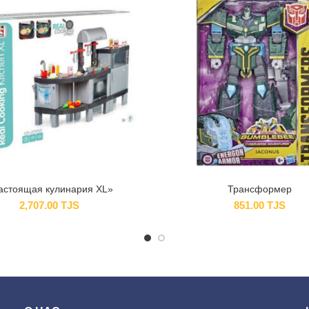
астоящая кулинария XL»
Трансформер
2,707.00
TJS
851.00
TJS