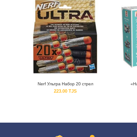
Nerf Ультра Набор 20 стрел
«Н
223.00
TJS