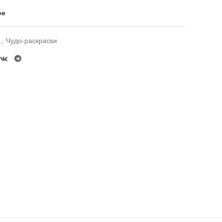
ое
,
Чудо-раскраски