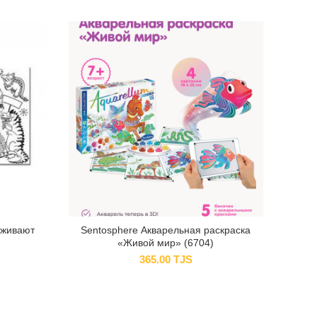
оживают
Sentosphere Акварельная раскраска
Пе
«Живой мир» (6704)
365.00
TJS