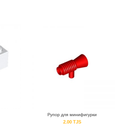
Рупор для минифигурки
че
2.00
TJS