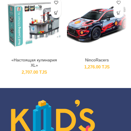
«Настоящая кулинария
NincoRacers
XL»
1,276.00
TJS
2,707.00
TJS