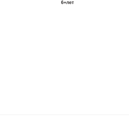
6+
лет