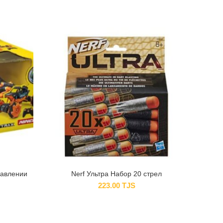
равлении
Nerf Ультра Набор 20 стрел
223.00
TJS