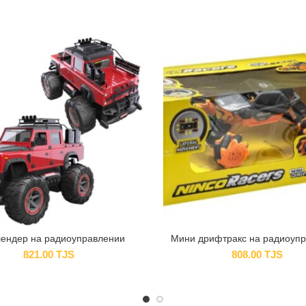
ендер на радиоуправлении
Мини дрифтракс на радиоуп
821.00
TJS
808.00
TJS