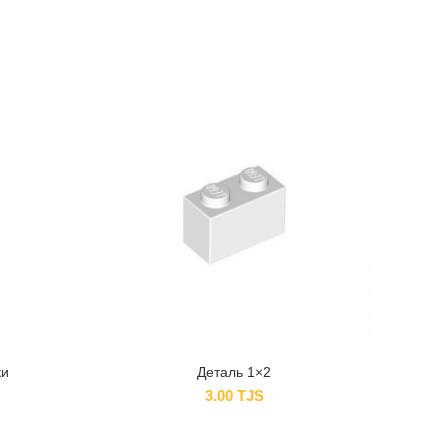
ки
Деталь 1×2
3.00
TJS