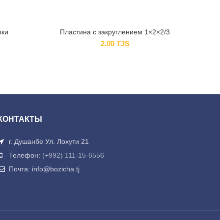
рки
Пластина с закруглением 1×2×2/3
Дет
2.00
TJS
КОНТАКТЫ
г. Душанбе Ул. Лохути 21
Телефон:
(+992) 111-15-6556
Почта: info@bozicha.tj