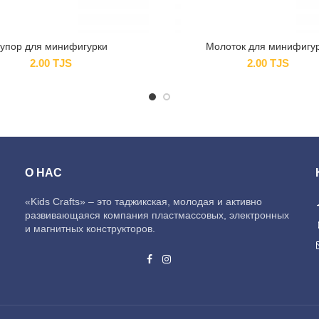
упор для минифигурки
Молоток для минифигу
2.00
TJS
2.00
TJS
О НАС
«Kids Crafts» – это таджикская, молодая и активно
развивающаяся компания пластмассовых, электронных
и магнитных конструкторов.