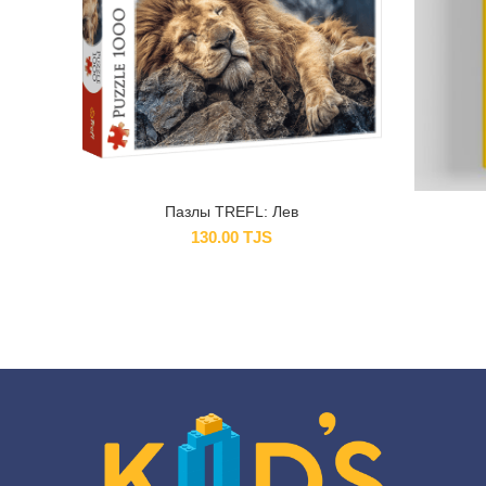
Пазлы TREFL: Лев
130.00
TJS