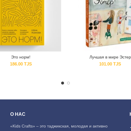
Это норм!
Лучшая в мире Эстер
186.00
TJS
101.00
TJS
О НАС
«Kids Crafts» – это таджикская, молодая и активно