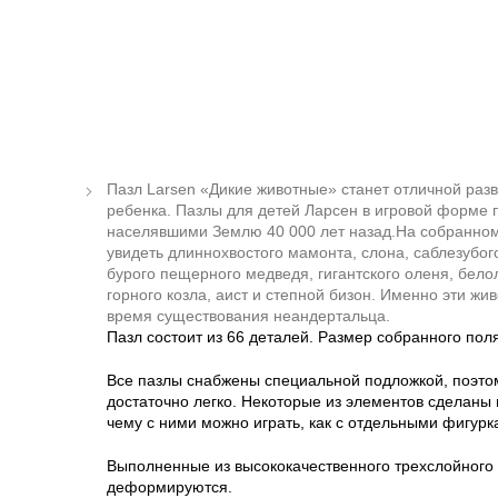
Пазл Larsen «Дикие животные» станет отличной ра
ребенка. Пазлы для детей Ларсен в игровой форме 
населявшими Землю 40 000 лет назад.На собранном
увидеть длиннохвостого мамонта, слона, саблезубого
бурого пещерного медведя, гигантского оленя, бело
горного козла, аист и степной бизон. Именно эти ж
время существования неандертальца.
Пазл состоит из 66 деталей. Размер собранного поля
Все пазлы снабжены специальной подложкой, поэтом
достаточно легко. Некоторые из элементов сделаны
чему с ними можно играть, как с отдельными фигурк
Выполненные из высококачественного трехслойного 
деформируются.