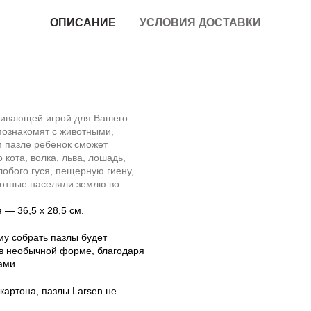
ОПИСАНИЕ
УСЛОВИЯ ДОСТАВКИ
звивающей игрой для Вашего
познакомят с животными,
 пазле ребенок сможет
 кота, волка, льва, лошадь,
лобого гуся, пещерную гиену,
ивотные населяли землю во
 — 36,5 х 28,5 см.
у собрать пазлы будет
 в необычной форме, благодаря
ами.
картона, пазлы Larsen не