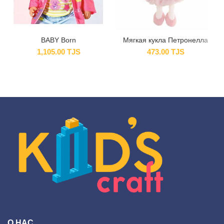
BABY Born
Мягкая кукла Петронелла
1,105.00
TJS
473.00
TJS
О НАС