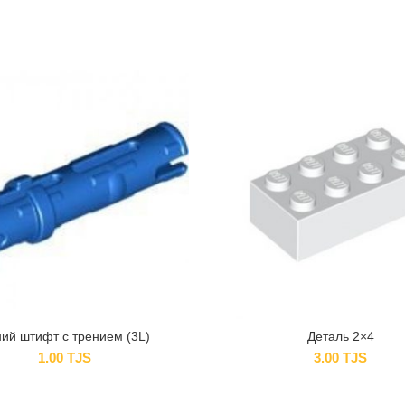
ий штифт с трением (3L)
Деталь 2×4
1.00
TJS
3.00
TJS