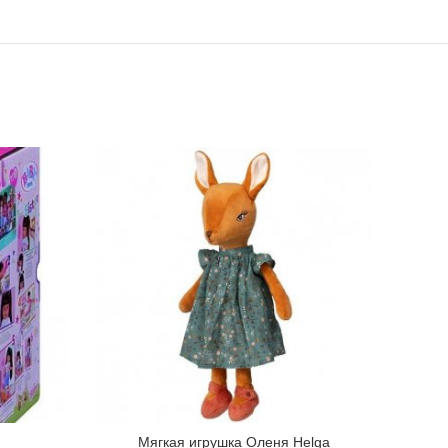
ME
Мягкая игрушка Оленя Helga