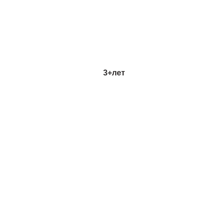
3+
лет