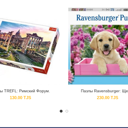
ы TREFL: Римский Форум.
Пазлы Ravensburger: Ще
130.00
TJS
230.00
TJS