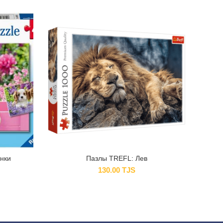
нки
Пазлы TREFL: Лев
130.00
TJS