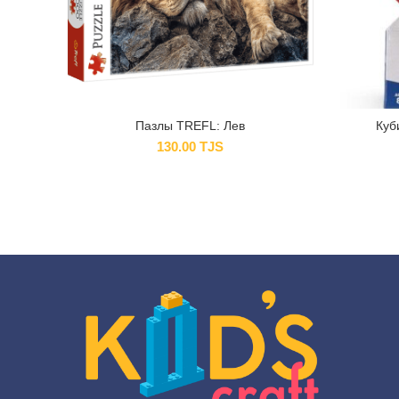
Пазлы TREFL: Лев
Куб
130.00
TJS