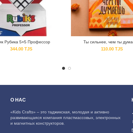
ик Рубика 5×5 Профессор
Ты сильнее, чем ты дум
344.00
TJS
110.00
TJS
О НАС
«Kids Crafts» – это таджикская, молодая и активно
развивающаяся компания пластмассовых, электронных
и магнитных конструкторов.