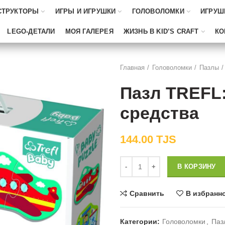
СТРУКТОРЫ
ИГРЫ И ИГРУШКИ
ГОЛОВОЛОМКИ
ИГРУШ
LEGO-ДЕТАЛИ
МОЯ ГАЛЕРЕЯ
ЖИЗНЬ В KID’S CRAFT
КО
Главная
Головоломки
Пазлы
Пазл TREFL
средства
144.00
TJS
Количество
В КОРЗИНУ
Сравнить
В избранн
Категории:
Головоломки
,
Паз