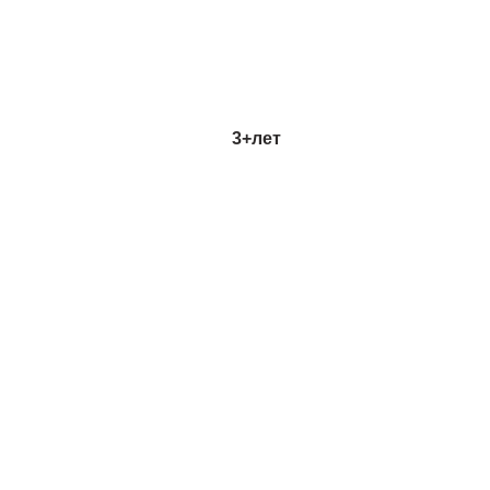
3+
лет