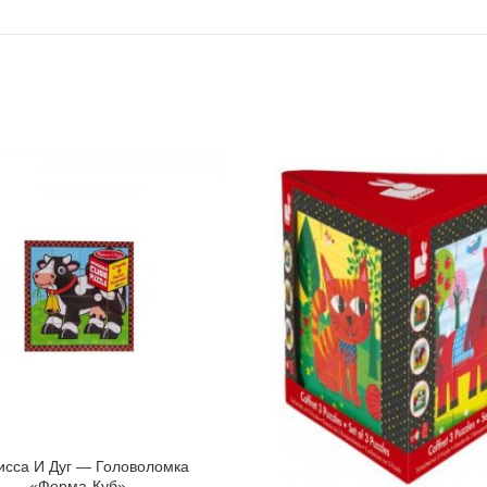
сса И Дуг — Головоломка
«Ферма-Куб»