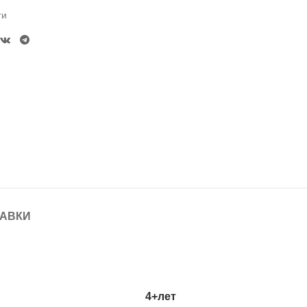
ги
ТАВКИ
4+лет