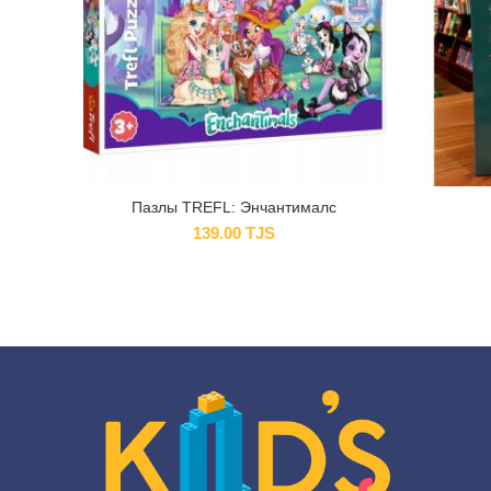
Пазлы TREFL: Энчантималс
139.00
TJS