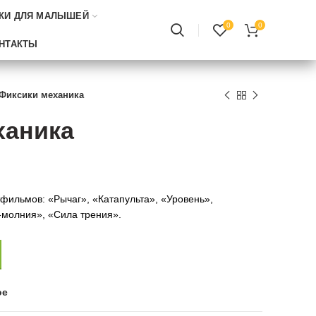
КИ ДЛЯ МАЛЫШЕЙ
0
0
НТАКТЫ
Фиксики механика
ханика
тфильмов: «Рычаг», «Катапульта», «Уровень»,
-молния», «Сила трения».
ое