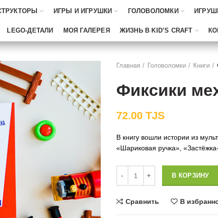
СТРУКТОРЫ
ИГРЫ И ИГРУШКИ
ГОЛОВОЛОМКИ
ИГРУШ
LEGO-ДЕТАЛИ
МОЯ ГАЛЕРЕЯ
ЖИЗНЬ В KID’S CRAFT
КО
Главная
Головоломки
Книги
Фиксики ме
72.00
TJS
В книгу вошли истории из муль
«Шариковая ручка», «Застёжка
Количество
В КОРЗИНУ
Сравнить
В избранн