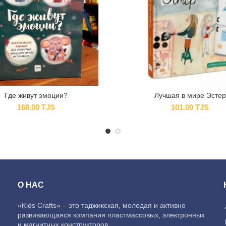
Где живут эмоции?
Лучшая в мире Эстер
168.00
TJS
101.00
TJS
О НАС
«Kids Crafts» – это таджикская, молодая и активно
развивающаяся компания пластмассовых, электронных
и магнитных конструкторов.