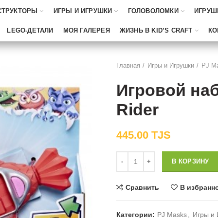
СТРУКТОРЫ
ИГРЫ И ИГРУШКИ
ГОЛОВОЛОМКИ
ИГРУШ
LEGO-ДЕТАЛИ
МОЯ ГАЛЕРЕЯ
ЖИЗНЬ В KID’S CRAFT
КО
Главная
Игры и Игрушки
PJ M
Игровой наб
Rider
445.00
TJS
Количество
В КОРЗИНУ
Сравнить
В избранн
Категории:
PJ Masks
,
Игры и 