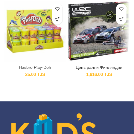
Hasbro Play-Doh
Цепь ралли Финляндии
25.00
TJS
1,616.00
TJS