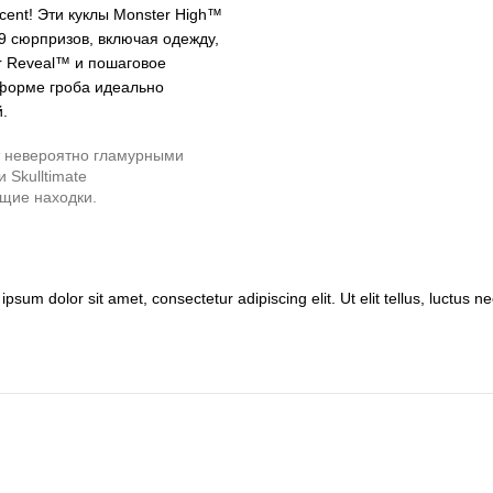
cent! Эти куклы Monster High™
9 сюрпризов, включая одежду,
r Reveal™ и пошаговое
 форме гроба идеально
.
 невероятно гламурными
Skulltimate
щие находки.
ipsum dolor sit amet, consectetur adipiscing elit. Ut elit tellus, luctus 