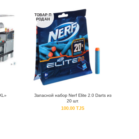
ТОВАР П
РОДАН
XL»
Запасной набор Nerf Elite 2.0 Darts из
На
20 шт.
100.00
TJS