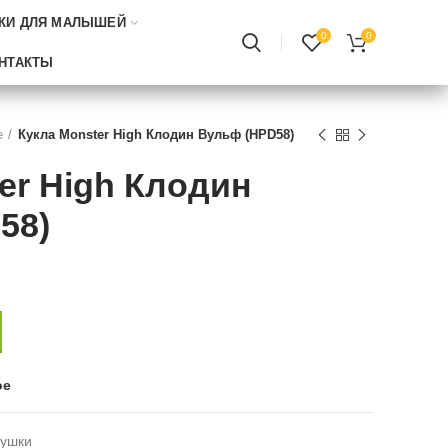
КИ ДЛЯ МАЛЫШЕЙ
0
0
НТАКТЫ
e
Кукла Monster High Клодин Вульф (HPD58)
er High Клодин
58)
ое
рушки