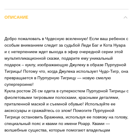
ОПИСАНИЕ
Добро пожаловать в Чудесную вселенную! Если ваш ребенок с
особым вниманием следит за судьбой Леди Баг и Кота Нуара
и с нетерпением ждет выхода в эфир очередной серии этой
мультипликационной сказки, подарите ему уникальный
подарок – куклу, изображающую Джулеку в образе Пурпурной
Тигрицы! Потому что, когда Джулека использует Чудо-Тигр, она
превращается в Пурпурную Тигрицу — новую смелую
супергероиню!
Кукла ростом 26 см одета в суперкостюм Пурпурной Тигрицы с
фиолетовыми тигровыми полосками, красными деталями,
приталенной маской и съемной обувью! Используйте ее
аксессуары и сражайтесь со злом! Помогите Пурпурной
Тигрице остановить Бражника, используя ее повязку на голову,
специальный пояс и квами по имени Роарр. Квами —
волшебные существа, которые помогают владельцам