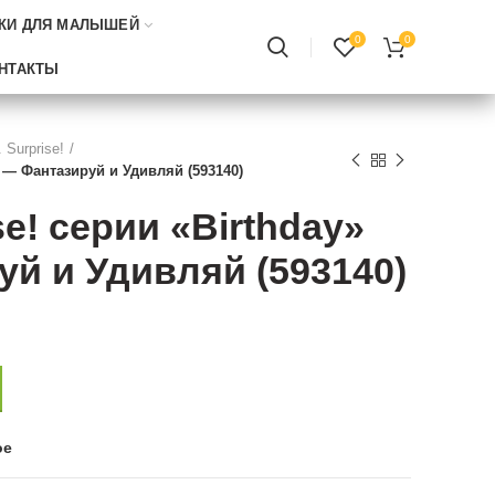
КИ ДЛЯ МАЛЫШЕЙ
0
0
НТАКТЫ
. Surprise!
» — Фантазируй и Удивляй (593140)
se! серии «Birthday»
й и Удивляй (593140)
ое