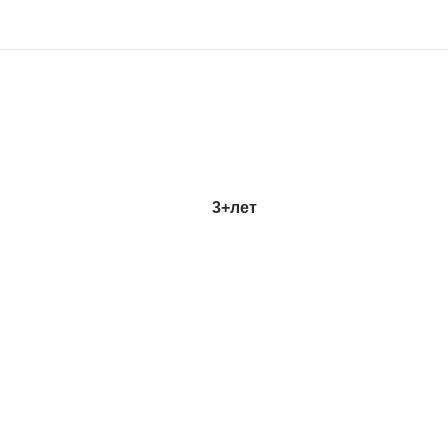
3+
лет