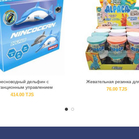
ресноводный дельфин с
Жевательная резинка для
танционным управлением
76.00
TJS
414.00
TJS