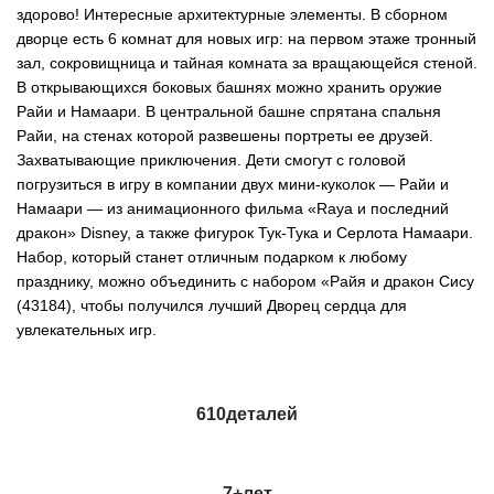
здорово! Интересные архитектурные элементы. В сборном
дворце есть 6 комнат для новых игр: на первом этаже тронный
зал, сокровищница и тайная комната за вращающейся стеной.
В открывающихся боковых башнях можно хранить оружие
Райи и Намаари. В центральной башне спрятана спальня
Райи, на стенах которой развешены портреты ее друзей.
Захватывающие приключения. Дети смогут с головой
погрузиться в игру в компании двух мини-куколок — Райи и
Намаари — из анимационного фильма «Raya и последний
дракон» Disney, а также фигурок Тук-Тука и Серлота Намаари.
Набор, который станет отличным подарком к любому
празднику, можно объединить с набором «Райя и дракон Сису
(43184), чтобы получился лучший Дворец сердца для
увлекательных игр.
610деталей
7+
лет