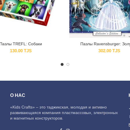
Пазлы TREFL: Собаки
Пазлы Ravensburger: Зол
130.00
TJS
302.00
TJS
О НАС
«Kids Crafts» – это таджикская, молодая и активно
развивающаяся компания пластмассовых, электронных
и магнитных конструкторов.