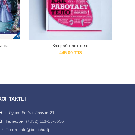
ушка
Как работает тело
445.00
TJS
КОНТАКТЫ
г. Душанбе Ул. Лохути 21
Телефон:
(+992) 111-15-6556
Почта: info@bozicha.tj