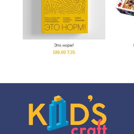
Это норм!
186.00
TJS