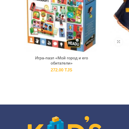
Игра-пазл «Мой город и его
обитатели»
272.00
TJS