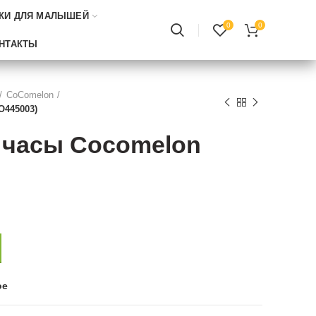
КИ ДЛЯ МАЛЫШЕЙ
0
0
НТАКТЫ
CoComelon
O445003)
часы Cocomelon
ое