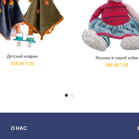
Детский коврик
Мышка в серой юбке
315.00
TJS
295.00
TJS
О НАС