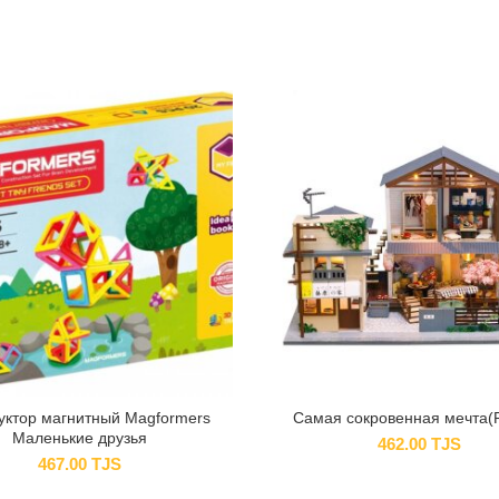
уктор магнитный Magformers
Самая сокровенная мечта(
Маленькие друзья
462.00
TJS
467.00
TJS