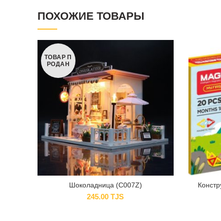
ПОХОЖИЕ ТОВАРЫ
ТОВАР П
РОДАН
Шоколадница (C007Z)
Констр
245.00
TJS